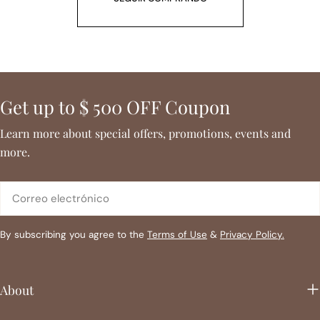
a
c
i
Get up to $ 500 OFF Coupon
ó
Learn more about special offers, promotions, events and
n
more.
:
Correo
electrónico
By subscribing you agree to the
Terms of Use
&
Privacy Policy.
About