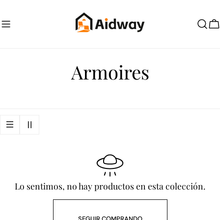
saltar
al
contenido
C
R
Armoires
e
c
o
p
i
Lo sentimos, no hay productos en esta colección.
l
SEGUIR COMPRANDO